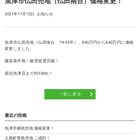
魚津市仏田売地（仏田南台）価格変更！
2021年11月15日
お知らせ
魚津市仏田売地（仏田南台 79.43坪）、840万円から640万円に価格
変更しました。
建築条件無！融雪装置完備！
原信魚津店まで約550m！
一覧に戻る
最近の投稿
魚津市横枕売地 価格変更！
入善町青島売地 ご成約！