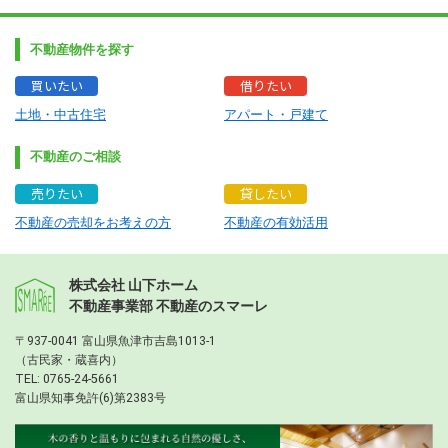
不動産物件を探す
買いたい
借りたい
土地・中古住宅
アパート・戸建て
不動産のご相談
売りたい
貸したい
不動産の売却をお考えの方
不動産の有効活用
株式会社 山下ホーム
不動産事業部 不動産のスマーレ
〒937-0041 富山県魚津市吉島1013-1
（古民家・蔵喜内）
TEL:
0765-24-5661
富山県知事免許(6)第2383号