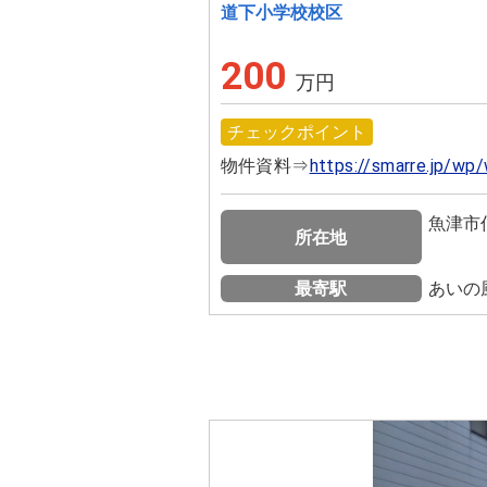
道下小学校校区
200
万円
チェックポイント
物件資料⇒
https://smarre.jp/w
魚津市仏
所在地
最寄駅
あいの