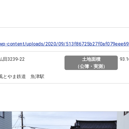
p/wp-content/uploads/2020/09/513f86725b27f0af079eee69
田3239-22
土地面積
93
（公簿・実測）
風とやま鉄道 魚津駅